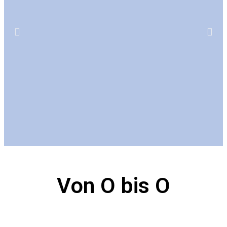
Von
O bis O