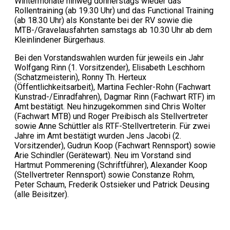
Wintermonate hinweg donnerstags wieder das
Rollentraining (ab 19.30 Uhr) und das Functional Training
(ab 18.30 Uhr) als Konstante bei der RV sowie die
MTB-/Gravelausfahrten samstags ab 10.30 Uhr ab dem
Kleinlindener Bürgerhaus.
Bei den Vorstandswahlen wurden für jeweils ein Jahr
Wolfgang Rinn (1. Vorsitzender), Elisabeth Leschhorn
(Schatzmeisterin), Ronny Th. Herteux
(Öffentlichkeitsarbeit), Martina Fechler-Rohn (Fachwart
Kunstrad-/Einradfahren), Dagmar Rinn (Fachwart RTF) im
Amt bestätigt. Neu hinzugekommen sind Chris Wolter
(Fachwart MTB) und Roger Preibisch als Stellvertreter
sowie Anne Schüttler als RTF-Stellvertreterin. Für zwei
Jahre im Amt bestätigt wurden Jens Jacobi (2.
Vorsitzender), Gudrun Koop (Fachwart Rennsport) sowie
Arie Schindler (Gerätewart). Neu im Vorstand sind
Hartmut Pommerening (Schriftführer), Alexander Koop
(Stellvertreter Rennsport) sowie Constanze Rohm,
Peter Schaum, Frederik Ostsieker und Patrick Deusing
(alle Beisitzer).