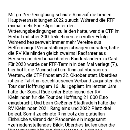
Mit großer Genugtuung schaute Rinn auf die beiden
Hauptveranstaltungen 2022 zurück: Während die RTF
einmal mehr Ende April unter den
Witterungsbedingungen zu leiden hatte, war die CTF im
Herbst mit über 200 Teilnehmern ein voller Erfolg.
Während hessenweit immer mehr Vereine aus
Helfermangel Veranstaltungen absagen müssten, hatte
die RV Kleinlinden gleich zweimal Radfahrer aus
Hessen und den benachbarten Bundesländern zu Gast.
Für 2023 wurde der RTF-Termin in den Mai verlegt (7.),
hier hofft die Mannschaft um Rinn auf »besseres
Wetter«, die CTF findet am 22. Oktober statt. Überdies
ist eine Fahrt im geschlossenen Verband zugunsten der
Tour der Hoffnung am 16. Juli geplant. Im letzten Jahr
hatte der Social Ride unter Beteiligung der RV
Kleinlinden für die Tour der Hoffnung 21 000 Euro
eingebracht. Und beim Gießener Stadtradeln hatte die
RV Kleinlinden 2021 Rang eins und 2022 Platz drei
belegt. Somit zeichnete Rinn trotz der partiellen
Einbrüche während der Pandemie ein insgesamt
»zufriedenstellendes Bild«. Überdies laufen über die