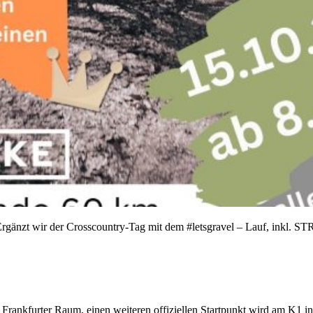
Ergänzt wir der Crosscountry-Tag mit dem #letsgravel – Lauf, inkl
kfurter Raum, einen weiteren offiziellen Startpunkt wird am K1 in