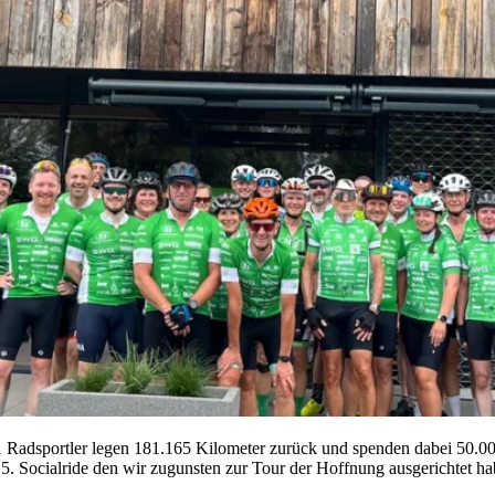
 Radsportler legen 181.165 Kilometer zurück und spenden dabei 50.001
5. Socialride den wir zugunsten zur Tour der Hoffnung ausgerichtet habe