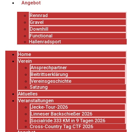
Angebot
Rennrad
Gravel
Downhill
Functional
Hallenradsport
Home
Verein
Ansprechpartner
Beitrittserklärung
Vereinsgeschichte
Satzung
Aktuelles
Veranstaltungen
Jecke-Tour-2026
Linneser Backschießer 2026
Socialride 333 KM in 9 Tagen 2026
Cross-Country Tag CTF 2026